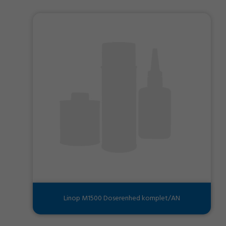
Linop M1500 Doserenhed komplet/AN