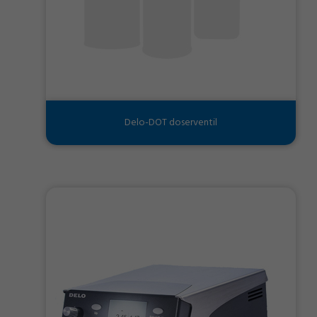
Delo-DOT doserventil