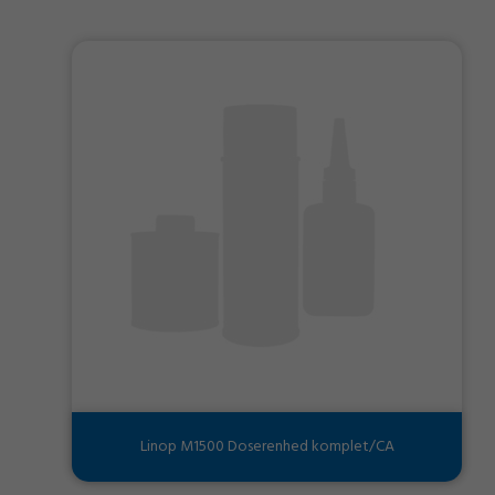
Linop M1500 Doserenhed komplet/CA