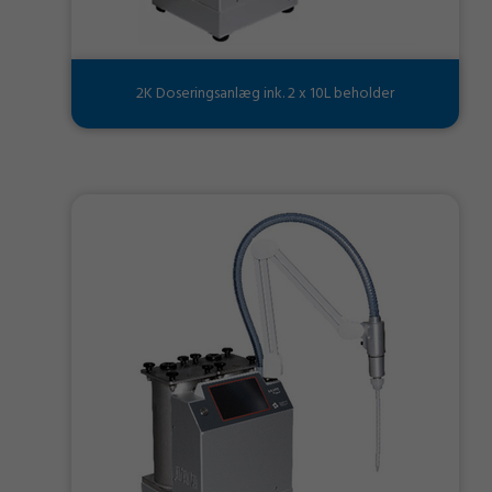
2K Doseringsanlæg ink. 2 x 10L beholder