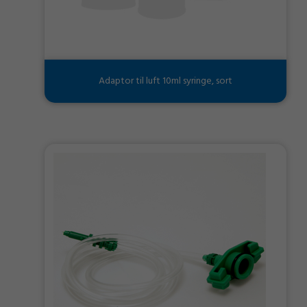
Adaptor til luft 10ml syringe, sort