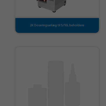
2K Doseringsanlæg til 5/10L beholdere