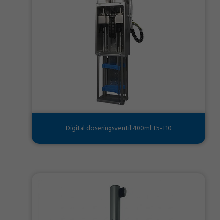
Digital doseringsventil 400ml T5-T10