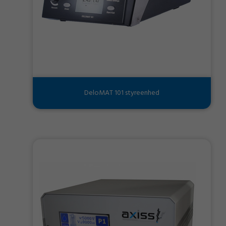
DeloMAT 101 styreenhed