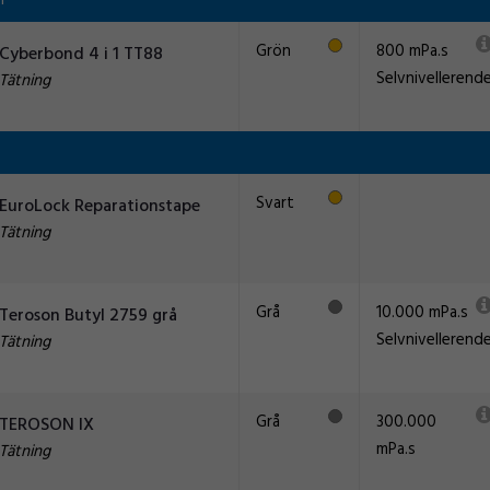
m
Grön
800 mPa.s
Cyberbond 4 i 1 TT88
Selvnivellerend
Tätning
Svart
EuroLock Reparationstape
Tätning
Grå
10.000 mPa.s
Teroson Butyl 2759 grå
Selvnivellerend
Tätning
Grå
300.000
TEROSON IX
mPa.s
Tätning