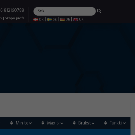
+46 812160788
in
|
Skapa profil
|
|
|
DK
SE
DE
UK