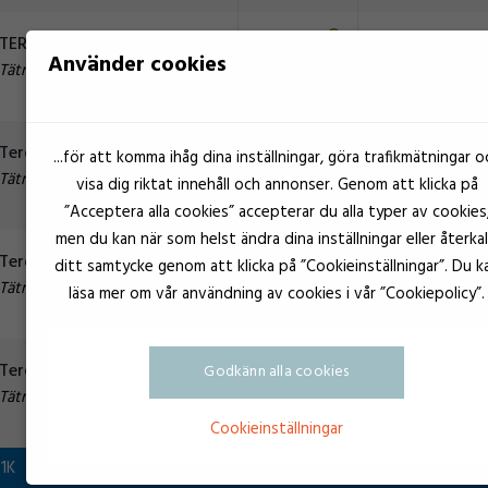
Svart
TEROSON RB 81
Använder cookies
Tätning
Svart
Teroson RB 81 15X1,5
...för att komma ihåg dina inställningar, göra trafikmätningar o
Tätning
visa dig riktat innehåll och annonser. Genom att klicka på
”Acceptera alla cookies” accepterar du alla typer av cookies
men du kan när som helst ändra dina inställningar eller återkal
Grå
Teroson RB II grå 20X2
ditt samtycke genom att klicka på ”Cookieinställningar”. Du k
Tätning
läsa mer om vår användning av cookies i vår ”Cookiepolicy”.
Svart
Teroson RB VII sort D10
Godkänn alla cookies
Tätning
Cookieinställningar
1K