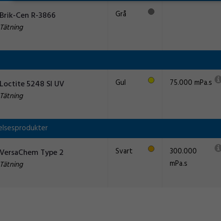
Grå
Brik-Cen R-3866
Tätning
Gul
75.000 mPa.s
Loctite 5248 SI UV
Tätning
elsesprodukter
Svart
300.000
VersaChem Type 2
mPa.s
Tätning