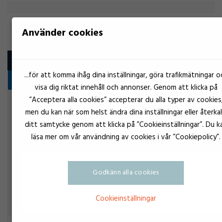
Använder cookies
LAGERSMÖRJA
Produkt
...för att komma ihåg dina inställningar, göra trafikmätningar o
Fedt
visa dig riktat innehåll och annonser. Genom att klicka på
”Acceptera alla cookies” accepterar du alla typer av cookies
Transparent
Molykote 111 compound
men du kan när som helst ändra dina inställningar eller återkal
Lagersmörja
ditt samtycke genom att klicka på ”Cookieinställningar”. Du k
läsa mer om vår användning av cookies i vår ”Cookiepolicy”.
Godkänn alla cookies
Cookieinställningar