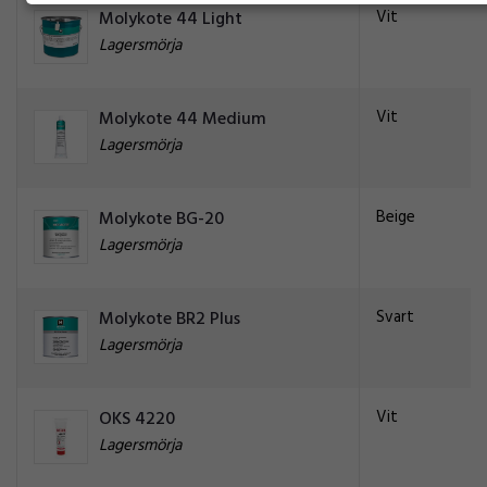
Vit
Molykote 44 Light
Lagersmörja
Vit
Molykote 44 Medium
Lagersmörja
Beige
Molykote BG-20
Lagersmörja
Svart
Molykote BR2 Plus
Lagersmörja
Vit
OKS 4220
Lagersmörja