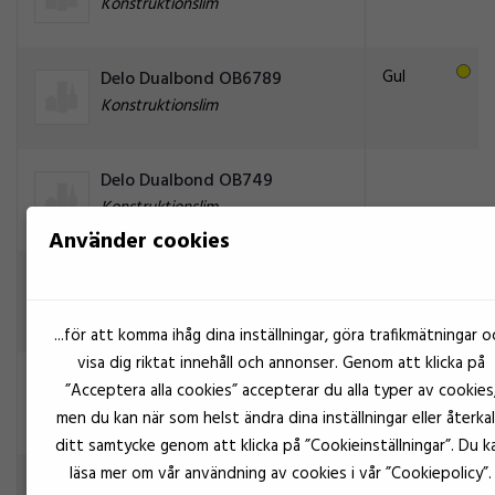
Konstruktionslim
Gul
Delo Dualbond OB6789
Konstruktionslim
Delo Dualbond OB749
Konstruktionslim
Använder cookies
Gul
Delo Dualbond OB786
Konstruktionslim
...för att komma ihåg dina inställningar, göra trafikmätningar o
visa dig riktat innehåll och annonser. Genom att klicka på
Vit
Delo Dualbond OB787
”Acceptera alla cookies” accepterar du alla typer av cookies
Konstruktionslim
men du kan när som helst ändra dina inställningar eller återkal
ditt samtycke genom att klicka på ”Cookieinställningar”. Du k
läsa mer om vår användning av cookies i vår ”Cookiepolicy”.
Svart
Delo Dualbond OB793