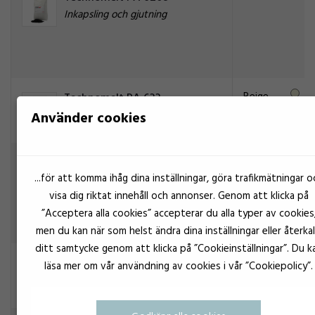
Inkapsling och gjutning
Beige
Technomelt PA 633
Inkapsling och gjutning
Använder cookies
Svart
Technomelt PA 638
...för att komma ihåg dina inställningar, göra trafikmätningar o
Inkapsling och gjutning
visa dig riktat innehåll och annonser. Genom att klicka på
”Acceptera alla cookies” accepterar du alla typer av cookies
men du kan när som helst ändra dina inställningar eller återkal
ditt samtycke genom att klicka på ”Cookieinställningar”. Du k
Gul
Technomelt PA 641
läsa mer om vår användning av cookies i vår ”Cookiepolicy”.
Inkapsling och gjutning