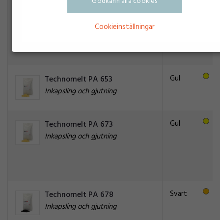
Godkänn alla cookies
Svart
Technomelt PA 646
Inkapsling och gjutning
Cookieinställningar
Gul
Technomelt PA 653
Inkapsling och gjutning
Gul
Technomelt PA 673
Inkapsling och gjutning
Svart
Technomelt PA 678
Inkapsling och gjutning