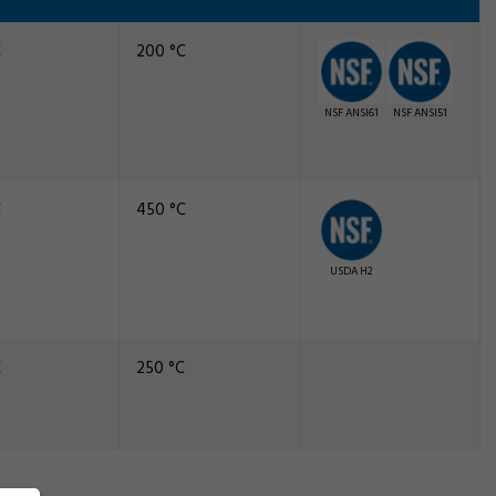
C
200 °C
NSF ANSI61
NSF ANSI51
C
450 °C
USDA H2
C
250 °C