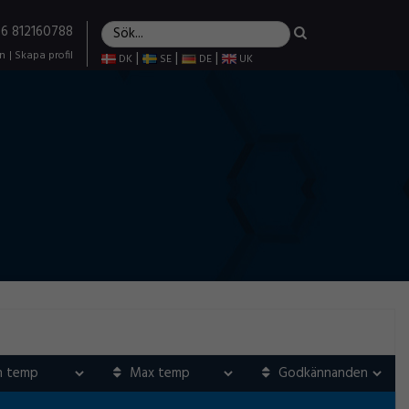
+46 812160788
in
|
Skapa profil
|
|
|
DK
SE
DE
UK