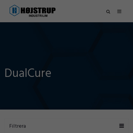
DualCure
Filtrera