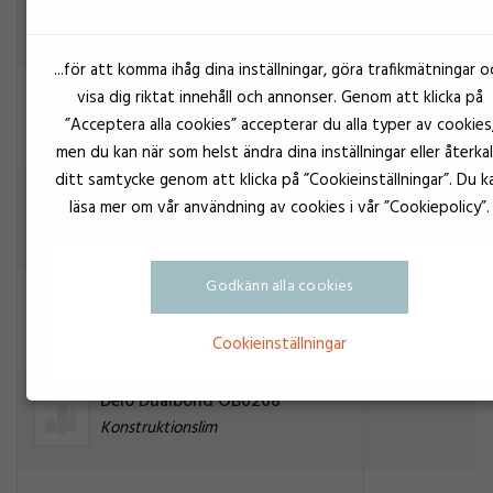
Konstruktionslim
...för att komma ihåg dina inställningar, göra trafikmätningar o
Delo Dualbond AD778
visa dig riktat innehåll och annonser. Genom att klicka på
Konstruktionslim
”Acceptera alla cookies” accepterar du alla typer av cookies
men du kan när som helst ändra dina inställningar eller återkal
ditt samtycke genom att klicka på ”Cookieinställningar”. Du k
Gul
Delo Dualbond LP735
läsa mer om vår användning av cookies i vår ”Cookiepolicy”.
Konstruktionslim
Godkänn alla cookies
Delo Dualbond OB6235
Konstruktionslim
Cookieinställningar
Delo Dualbond OB6268
Konstruktionslim