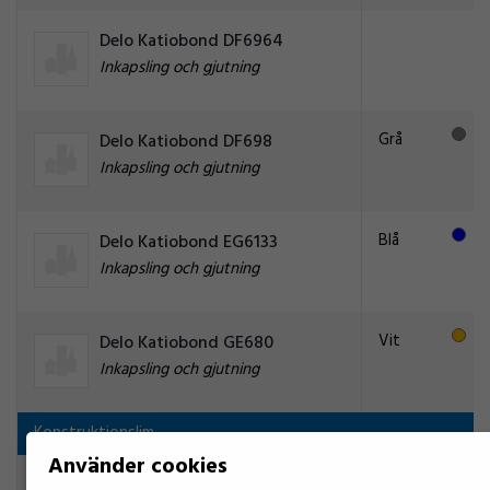
Delo Katiobond DF6964
Inkapsling och gjutning
Grå
Delo Katiobond DF698
Inkapsling och gjutning
Blå
Delo Katiobond EG6133
Inkapsling och gjutning
Vit
Delo Katiobond GE680
Inkapsling och gjutning
Konstruktionslim
Använder cookies
Transparent
Delo Dualbond AD761