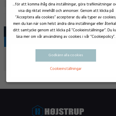
...för att komma ihåg dina inställningar, göra trafikmätningar o
visa dig riktat innehåll och annonser. Genom att klicka på
”Acceptera alla cookies” accepterar du alla typer av cookies
SILIKON SLÄPPMEDEL
men du kan när som helst ändra dina inställningar eller återkal
ditt samtycke genom att klicka på ”Cookieinställningar”. Du k
Produkt
läsa mer om vår användning av cookies i vår ”Cookiepolicy”.
Slipmiddel
Transparent
Dow Corning Releasil A
Godkänn alla cookies
Silikon släppmedel
Cookieinställningar