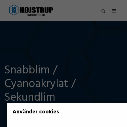
Snabblim /
Cyanoakrylat /
Sekundlim
Använder cookies