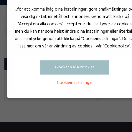
...för att komma ihåg dina inställningar, göra trafikmätningar o
visa dig riktat innehåll och annonser. Genom att klicka på
Filtrera
”Acceptera alla cookies” accepterar du alla typer av cookies
men du kan när som helst ändra dina inställningar eller återkal
ditt samtycke genom att klicka på ”Cookieinställningar”. Du k
läsa mer om vår användning av cookies i vår ”Cookiepolicy”.
SNABBLIM / CYANOAKRYLAT / SEKUNDLIM
Produkt
Godkänn alla cookies
Svart
Test Permalock 50005
Cookieinställningar
Snabblim / Cyanoakrylat /
Sekundlim